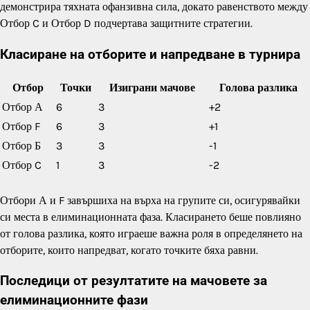
демонстрира тяхната офанзивна сила, докато равенството между
Отбор C и Отбор D подчертава защитните стратегии.
Класиране на отборите и напредване в турнира
Отбор
Точки
Изиграни мачове
Голова разлика
Отбор А
6
3
+2
Отбор F
6
3
+1
Отбор Б
3
3
-1
Отбор C
1
3
-2
Отбори А и F завършиха на върха на групите си, осигурявайки
си места в елиминационната фаза. Класирането беше повлияно
от голова разлика, която играеше важна роля в определянето на
отборите, които напредват, когато точките бяха равни.
Последици от резултатите на мачовете за
елиминационните фази