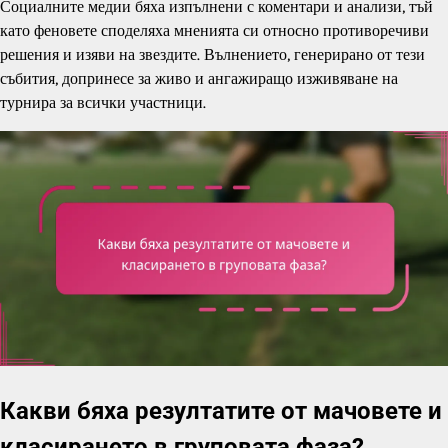
Социалните медии бяха изпълнени с коментари и анализи, тъй
като феновете споделяха мненията си относно противоречиви
решения и изяви на звездите. Вълнението, генерирано от тези
събития, допринесе за живо и ангажиращо изживяване на
турнира за всички участници.
Какви бяха резултатите от мачовете и
класирането в груповата фаза?