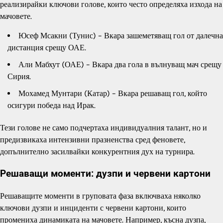
реализирайки ключови голове, които често определяха изхода на
мачовете.
Юсеф Мсакни (Тунис) – Вкара зашеметяващ гол от далечна
дистанция срещу ОАЕ.
Али Мабхут (ОАЕ) – Вкара два гола в вълнуващ мач срещу
Сирия.
Мохамед Мунтари (Катар) – Вкара решаващ гол, който
осигури победа над Ирак.
Тези голове не само подчертаха индивидуалния талант, но и
предизвикаха интензивни празненства сред феновете,
допълнително засилвайки конкурентния дух на турнира.
Решаващи моменти: дузпи и червени картони
Решаващите моменти в груповата фаза включваха няколко
ключови дузпи и инциденти с червени картони, които
промениха динамиката на мачовете. Например, късна дузпа,