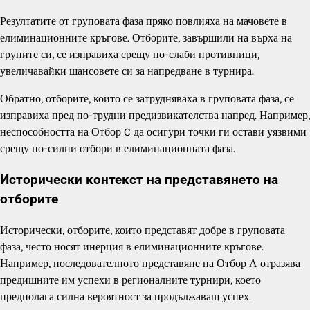
Резултатите от груповата фаза пряко повлияха на мачовете в
елиминационните кръгове. Отборите, завършили на върха на
групите си, се изправиха срещу по-слаби противници,
увеличавайки шансовете си за напредване в турнира.
Обратно, отборите, които се затрудняваха в груповата фаза, се
изправиха пред по-трудни предизвикателства напред. Например,
неспособността на Отбор C да осигури точки ги остави уязвими
срещу по-силни отбори в елиминационната фаза.
Исторически контекст на представянето на
отборите
Исторически, отборите, които представят добре в груповата
фаза, често носят инерция в елиминационните кръгове.
Например, последователното представяне на Отбор А отразява
предишните им успехи в регионалните турнири, което
предполага силна вероятност за продължаващ успех.