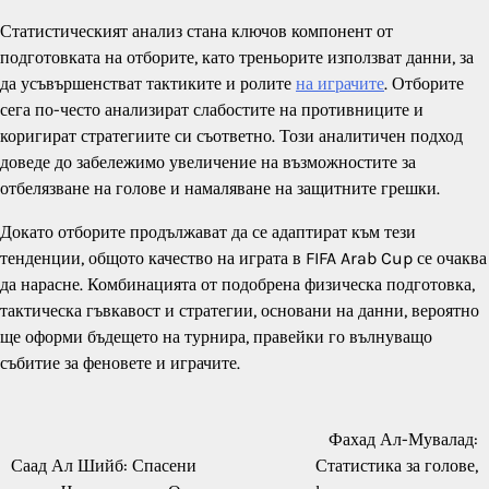
Статистическият анализ стана ключов компонент от
подготовката на отборите, като треньорите използват данни, за
да усъвършенстват тактиките и ролите
на играчите
. Отборите
сега по-често анализират слабостите на противниците и
коригират стратегиите си съответно. Този аналитичен подход
доведе до забележимо увеличение на възможностите за
отбелязване на голове и намаляване на защитните грешки.
Докато отборите продължават да се адаптират към тези
тенденции, общото качество на играта в FIFA Arab Cup се очаква
да нарасне. Комбинацията от подобрена физическа подготовка,
тактическа гъвкавост и стратегии, основани на данни, вероятно
ще оформи бъдещето на турнира, правейки го вълнуващо
събитие за феновете и играчите.
Фахад Ал-Мувалад:
Post
Саад Ал Шийб: Спасени
Статистика за голове,
navigation