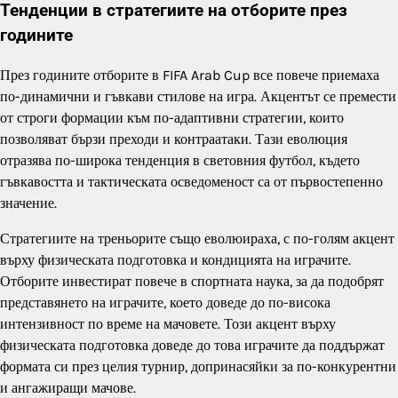
Тенденции в стратегиите на отборите през
годините
През годините отборите в FIFA Arab Cup все повече приемаха
по-динамични и гъвкави стилове на игра. Акцентът се премести
от строги формации към по-адаптивни стратегии, които
позволяват бързи преходи и контраатаки. Тази еволюция
отразява по-широка тенденция в световния футбол, където
гъвкавостта и тактическата осведоменост са от първостепенно
значение.
Стратегиите на треньорите също еволюираха, с по-голям акцент
върху физическата подготовка и кондицията на играчите.
Отборите инвестират повече в спортната наука, за да подобрят
представянето на играчите, което доведе до по-висока
интензивност по време на мачовете. Този акцент върху
физическата подготовка доведе до това играчите да поддържат
формата си през целия турнир, допринасяйки за по-конкурентни
и ангажиращи мачове.