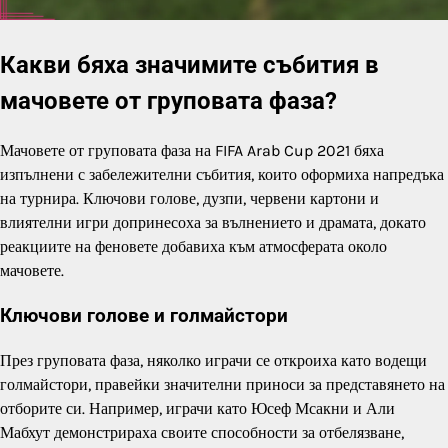
Какви бяха значимите събития в
мачовете от груповата фаза?
Мачовете от груповата фаза на FIFA Arab Cup 2021 бяха
изпълнени с забележителни събития, които оформиха напредъка
на турнира. Ключови голове, дузпи, червени картони и
влиятелни игри допринесоха за вълнението и драмата, докато
реакциите на феновете добавиха към атмосферата около
мачовете.
Ключови голове и голмайстори
През груповата фаза, няколко играчи се откроиха като водещи
голмайстори, правейки значителни приноси за представянето на
отборите си. Например, играчи като Юсеф Мсакни и Али
Мабхут демонстрираха своите способности за отбелязване,