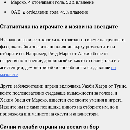
Мароко: 4 отбелязани гола, 50% владеене
ОАЕ: 2 отбелязани гола, 45% владеене
Статистика на играчите и изяви на звездите
Няколко играчи се откроиха като звезди по време на груповата
фаза, оказвайки значително влияние върху резултатите на
отборите си. Например, Рияд Марез от Алжир беше от
съществено значение, допринасяйки както с голове, така и с
асистенции, демонстрирайки способността си да влияе
на
мачовете
.
Други забележителни играчи включваха Уахби Хазри от Тунис,
който последователно създаваше възможности за голове, и
Хаким Зиеш от Мароко, известен със своите умения в играта.
Изявите им не само повишиха нивото на отборите им, но и
привлякоха вниманието на скаути и анализатори.
Силни и слаби страни на всеки отбор