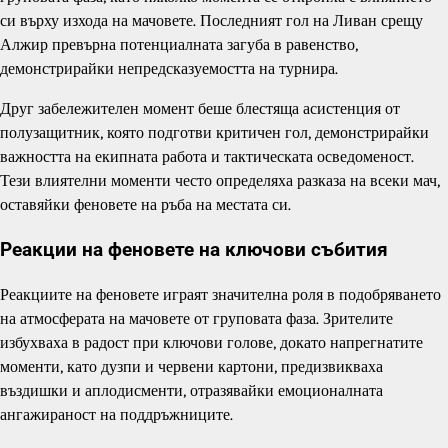
си върху изхода на мачовете. Последният гол на Ливан срещу
Алжир превърна потенциалната загуба в равенство,
демонстрирайки непредсказуемостта на турнира.
Друг забележителен момент беше блестяща асистенция от
полузащитник, която подготви критичен гол, демонстрирайки
важността на екипната работа и тактическата осведоменост.
Тези влиятелни моменти често определяха разказа на всеки мач,
оставяйки феновете на ръба на местата си.
Реакции на феновете на ключови събития
Реакциите на феновете играят значителна роля в подобряването
на атмосферата на мачовете от груповата фаза. Зрителите
избухваха в радост при ключови голове, докато напрегнатите
моменти, като дузпи и червени картони, предизвикваха
въздишки и аплодисменти, отразявайки емоционалната
ангажираност на поддръжниците.