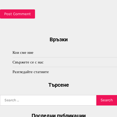
Връзки
Кои сме ние
Свържете се с нас
Разгледайте статиите
Търсене
Search
for:
Последни публикации