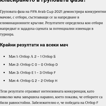
Груповата фаза на FIFA Arab Cup 2021 демонстрира конкурентни
мачове, с отбори, състезаващи се за напредване в
елиминационните кръгове. Резултатите определиха кои отбори
напредват и зададоха сцената за потенциални изненади в
турнира.
Крайни резултати на всеки мач
Мач 1: Отбор А 2 – 1 Отбор Б
Мач 2: Отбор C 0 – 0 Отбор D
Мач 3: Отбор E 1 – 3 Отбор F
Мач 4: Отбор G 2 – 2 Отбор H
Тези резултати отразяват интензивната конкуренция, като
няколко мача завършиха наравно, което показва, че отборите са
били равностойни. Забележително е, че победата на Отбор F