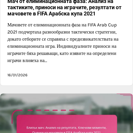
Мач от елиминационната фаза: Анализ на
тактиките, приноси на играчите, резултати от
мачовете в FIFA Арабска купа 2021
Мачовете от елиминационната фаза на FIFA Arab Cup
2021 подчертаха разнообразни тактически стратегии,
докато отборите се справяха с предизвикателствата на
елиминационната игра. Индивидуалните приноси на
играчите бяха решаващи, като изявите на определени
играчи влияеха на…
16/01/2026