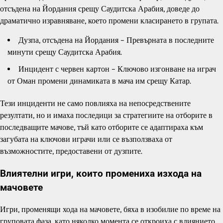
отсъдена на Йордания срещу Саудитска Арабия, доведе до
драматично изравняване, което промени класирането в групата.
Дузпа, отсъдена на Йордания – Превърната в последните
минути срещу Саудитска Арабия.
Инцидент с червен картон – Ключово изгонване на играч
от Оман промени динамиката в мача им срещу Катар.
Тези инциденти не само повлияха на непосредствените
резултати, но и имаха последици за стратегиите на отборите в
последващите мачове, тъй като отборите се адаптираха към
загубата на ключови играчи или се възползваха от
възможностите, предоставени от дузпите.
Влиятелни игри, които промениха изхода на
мачовете
Игри, променящи хода на мачовете, бяха в изобилие по време на
груповата фаза, като няколко момента се откроиха с влиянието