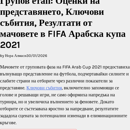
Групов етап: Оценки на
представянето, Ключови
събития, Резултати от
мачовете в FIFA Арабска купа
2021
by Нора Алмаси
30/01/2026
Мачовете от груповата фаза на FIFA Arab Cup 2021 предоставиха
вълнуващо представление на футбола, подчертавайки силните и
слабите страни на отборите чрез различни показатели за
представяне.
Ключови събития
, включително запомнящи се
голове и решаващи игри, не само оформиха напредъка на
турнира, но и увеличиха вълнението за феновете. Докато
отборите се състезаваха яростно за напредване, резултатите
зададоха сцената за потенциални изненади в елиминационните
кръгове.