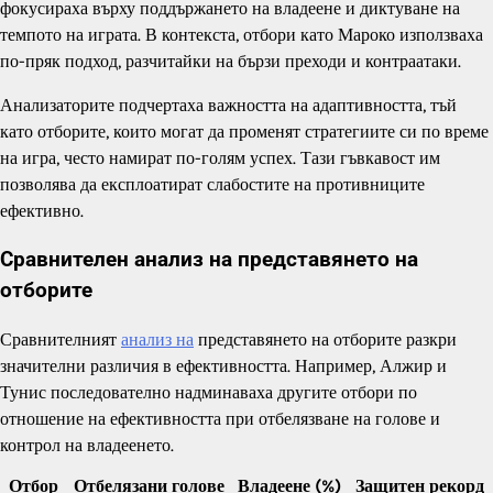
фокусираха върху поддържането на владеене и диктуване на
темпото на играта. В контекста, отбори като Мароко използваха
по-пряк подход, разчитайки на бързи преходи и контраатаки.
Анализаторите подчертаха важността на адаптивността, тъй
като отборите, които могат да променят стратегиите си по време
на игра, често намират по-голям успех. Тази гъвкавост им
позволява да експлоатират слабостите на противниците
ефективно.
Сравнителен анализ на представянето на
отборите
Сравнителният
анализ на
представянето на отборите разкри
значителни различия в ефективността. Например, Алжир и
Тунис последователно надминаваха другите отбори по
отношение на ефективността при отбелязване на голове и
контрол на владеенето.
Отбор
Отбелязани голове
Владеене (%)
Защитен рекорд