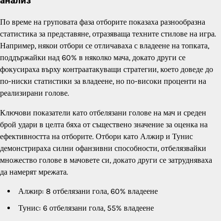
анализ
По време на груповата фаза отборите показаха разнообразна
статистика за представяне, отразяваща техните стилове на игра.
Например, някои отбори се отличаваха с владеене на топката,
поддържайки над 60% в няколко мача, докато други се
фокусираха върху контраатакуващи стратегии, което доведе до
по-ниски статистики за владеене, но по-високи проценти на
реализирани голове.
Ключови показатели като отбелязани голове на мач и среден
брой удари в целта бяха от съществено значение за оценка на
ефективността на отборите. Отбори като Алжир и Тунис
демонстрираха силни офанзивни способности, отбелязвайки
множество голове в мачовете си, докато други се затрудняваха
да намерят мрежата.
Алжир: 8 отбелязани гола, 60% владеене
Тунис: 6 отбелязани гола, 55% владеене