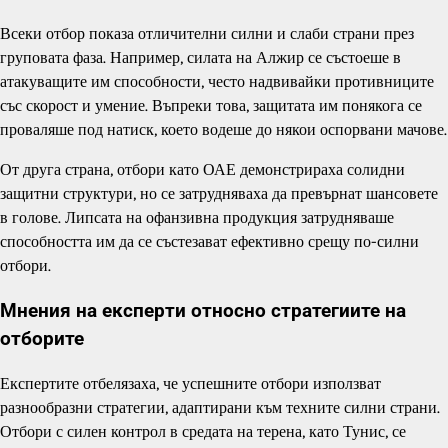
Всеки отбор показа отличителни силни и слаби страни през
груповата фаза. Например, силата на Алжир се състоеше в
атакуващите им способности, често надвивайки противниците
със скорост и умение. Въпреки това, защитата им понякога се
проваляше под натиск, което водеше до някои оспорвани мачове.
От друга страна, отбори като ОАЕ демонстрираха солидни
защитни структури, но се затрудняваха да превърнат шансовете
в голове. Липсата на офанзивна продукция затрудняваше
способността им да се състезават ефективно срещу по-силни
отбори.
Мнения на експерти относно стратегиите на
отборите
Експертите отбелязаха, че успешните отбори използват
разнообразни стратегии, адаптирани към техните силни страни.
Отбори с силен контрол в средата на терена, като Тунис, се