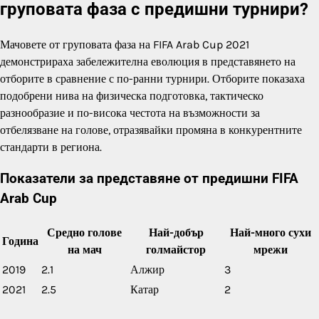
груповата фаза с предишни турнири?
Мачовете от груповата фаза на FIFA Arab Cup 2021
демонстрираха забележителна еволюция в представянето на
отборите в сравнение с по-ранни турнири. Отборите показаха
подобрени нива на физическа подготовка, тактическо
разнообразие и по-висока честота на възможности за
отбелязване на голове, отразявайки промяна в конкурентните
стандарти в региона.
Показатели за представяне от предишни FIFA
Arab Cup
Средно голове
Най-добър
Най-много сухи
Година
на мач
голмайстор
мрежи
2019
2.1
Алжир
3
2021
2.5
Катар
2