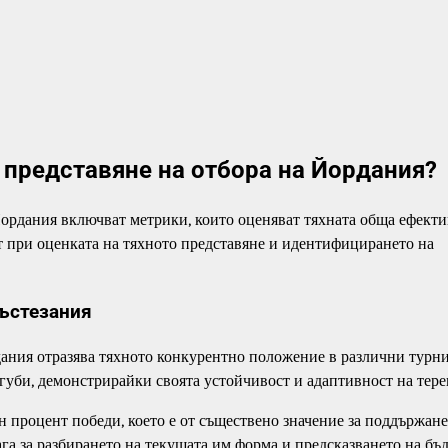
 представяне на отбора на Йордания?
Йордания включват метрики, които оценяват тяхната обща ефекти
т при оценката на тяхното представяне и идентифицирането на
състезания
дания отразява тяхното конкурентно положение в различни турни
агуби, демонстрирайки своята устойчивост и адаптивност на тере
н процент победи, което е от съществено значение за поддържане
ага за разбирането на текущата им форма и предсказването на бъ