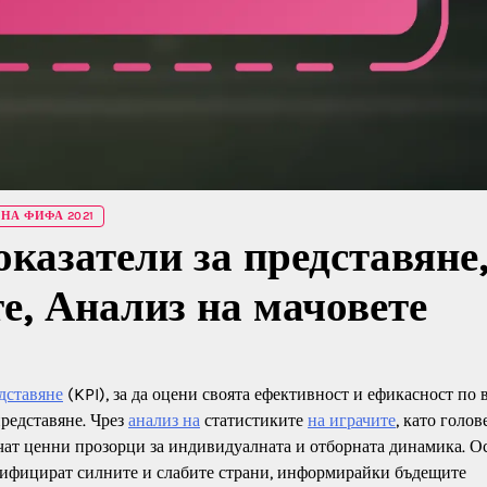
НА ФИФА 2021
казатели за представяне
е, Анализ на мачовете
едставяне
(KPI), за да оцени своята ефективност и ефикасност по 
представяне. Чрез
анализ на
статистиките
на играчите
, като голове
чат ценни прозорци за индивидуалната и отборната динамика. О
ентифицират силните и слабите страни, информирайки бъдещите