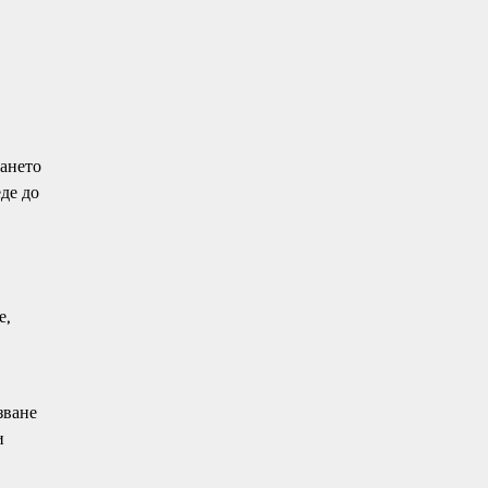
рането
де до
е,
зване
и