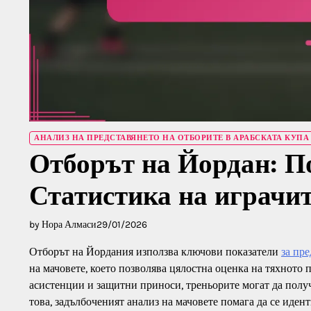
АНАЛИЗ НА ПРЕДСТАВЯНЕТО НА ОТБОРИТЕ В АРАБСКАТА КУПА 
Отборът на Йордан: По
Статистика на играчит
by Нора Алмаси
29/01/2026
Отборът на Йордания използва ключови показатели
за пр
на мачовете, което позволява цялостна оценка на тяхното 
асистенции и защитни приноси, треньорите могат да полу
това, задълбоченият анализ на мачовете помага да се ид