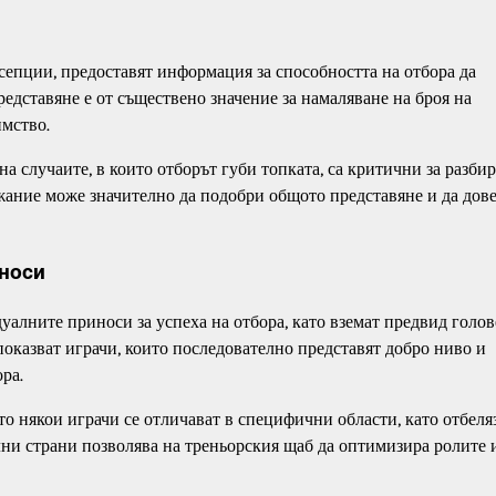
сепции, предоставят информация за способността на отбора да
едставяне е от съществено значение за намаляване на броя на
мство.
а случаите, в които отборът губи топката, са критични за разби
жание може значително да подобри общото представяне и да дове
иноси
алните приноси за успеха на отбора, като вземат предвид голов
оказват играчи, които последователно представят добро ниво и
ра.
о някои играчи се отличават в специфични области, като отбеля
илни страни позволява на треньорския щаб да оптимизира ролите 