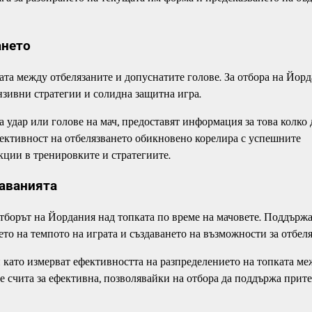
ането
ката между отбелязаните и допуснатите голове. За отбора на Йор
зивни стратегии и солидна защитна игра.
а удар или голове на мач, предоставят информация за това колко
ективност на отбелязването обикновено корелира с успешните
екции в тренировките и стратегиите.
даванията
отборът на Йордания над топката по време на мачовете. Поддърж
то на темпото на играта и създаването на възможности за отбеля
 като измерват ефективността на разпределението на топката ме
е счита за ефективна, позволявайки на отбора да поддържа прит