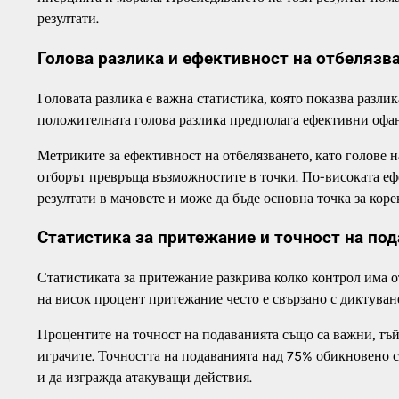
резултати.
Голова разлика и ефективност на отбелязв
Головата разлика е важна статистика, която показва разли
положителната голова разлика предполага ефективни офан
Метриките за ефективност на отбелязването, като голове н
отборът превръща възможностите в точки. По-високата еф
резултати в мачовете и може да бъде основна точка за кор
Статистика за притежание и точност на по
Статистиката за притежание разкрива колко контрол има 
на висок процент притежание често е свързано с диктуване
Процентите на точност на подаванията също са важни, тъй
играчите. Точността на подаванията над 75% обикновено с
и да изгражда атакуващи действия.