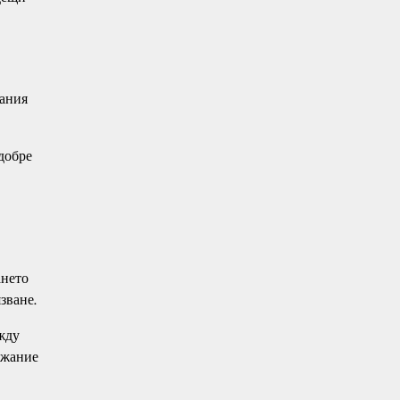
дания
 добре
ането
зване.
жду
ежание