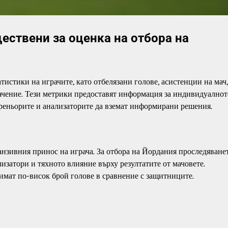
ществени за оценка на отбора на
истики на играчите, като отбелязани голове, асистенции на мач,
ачение. Тези метрики предоставят информация за индивидуалнот
треньорите и анализаторите да вземат информирани решения.
фанзивния принос на играча. За отбора на Йордания проследяване
изатори и тяхното влияние върху резултатите от мачовете.
мат по-висок брой голове в сравнение с защитниците.