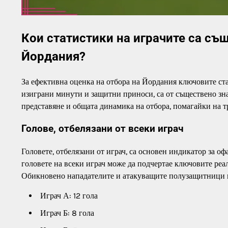
Кои статистики на играчите са съ
Йордания?
За ефективна оценка на отбора на Йордания ключовите стат
изиграни минути и защитни приноси, са от съществено зн
представяне и общата динамика на отбора, помагайки на 
Голове, отбелязани от всеки играч
Головете, отбелязани от играч, са основен индикатор за о
головете на всеки играч може да подчертае ключовите реал
Обикновено нападателите и атакуващите полузащитници и
Играч А: 12 гола
Играч Б: 8 гола