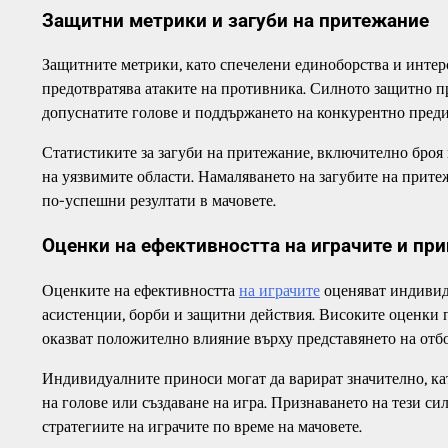
Защитни метрики и загуби на притежание
Защитните метрики, като спечелени единоборства и интер
предотвратява атаките на противника. Силното защитно пр
допуснатите голове и поддържането на конкурентно преди
Статистиките за загуби на притежание, включително броя н
на уязвимите области. Намаляването на загубите на прите
по-успешни резултати в мачовете.
Оценки на ефективността на играчите и пр
Оценките на ефективността
на играчите
оценяват индивиду
асистенции, борби и защитни действия. Високите оценки п
оказват положително влияние върху представянето на отбо
Индивидуалните приноси могат да варират значително, кат
на голове или създаване на игра. Признаването на тези с
стратегиите на играчите по време на мачовете.