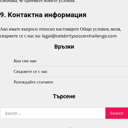
означава, че приемате новите условия.
9. Контактна информация
Ако имате въпроси относно настоящите Общи условия, моля,
свържете се с нас на:
legal@celebritysoccerchallenge.com
Връзки
Кои сме ние
Свържете се с нас
Разгледайте статиите
Търсене
Search
for: